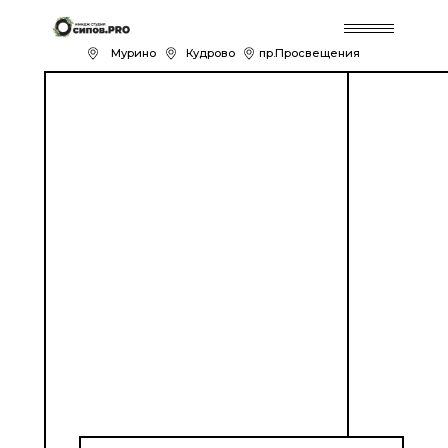
Муринo
Кудрово
пр.Просвещения