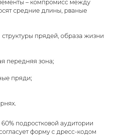
элементы – компромисс между
осят средние длины, рваные
структуры прядей, образа жизни
ая передняя зона;
ные пряди;
рнях.
о 60% подростковой аудитории
согласует форму с дресс-кодом