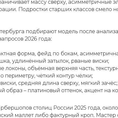
раничивает массу сверху, асимметричные 
ации. Подростки старших классов смело н
ербурга подбирают модель после анализа 
запросов 2026 года:
актная форма, фейд по бокам, асимметричн
шка, удлинённый затылок, рваные виски;
 локоны, объёмная верхняя часть, текстур
о периметру, чёткий контур чёлки;
виски, средняя длина сверху, мягкий зачёс;
образ – платиновый оттенок, акцент на ко
рбершопов столиц России 2025 года, окол
ский маллет либо фактурный кроп. Мастер 