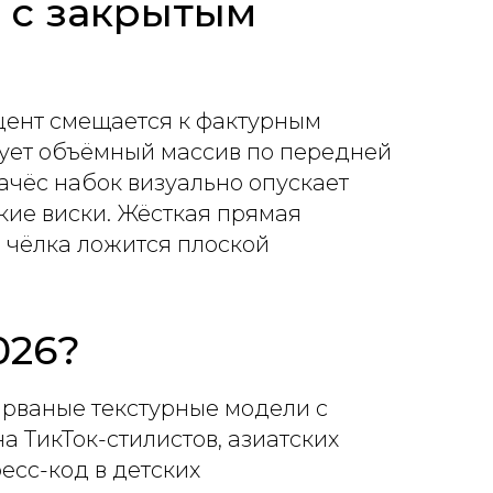
 с закрытым
цент смещается к фактурным
ует объёмный массив по передней
ачёс набок визуально опускает
гкие виски. Жёсткая прямая
 чёлка ложится плоской
026?
 рваные текстурные модели с
 ТикТок-стилистов, азиатских
сс-код в детских