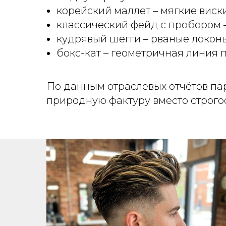
корейский маллет – мягкие виск
классический фейд с пробором –
кудрявый шегги – рваные локоны
бокс-кат – геометричная линия п
По данным отраслевых отчётов па
природную фактуру вместо строго