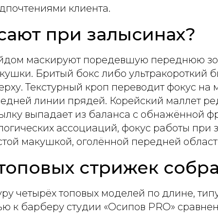
дпочтениями клиента.
сают при залысинах?
ейдом маскируют поредевшую переднюю зон
кушки. Бритый бокс либо ультракороткий б
рху. Текстурный кроп переводит фокус на 
редней линии прядей. Корейский маллет р
тылку выпадает из баланса с обнажённой ф
огических ассоциаций, фокус работы при 
той макушкой, оголённой передней област
топовых стрижек собра
ру четырёх топовых моделей по длине, тип
сью к барберу студии «Осипов PRO» сравне