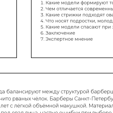
Какие стрижки подходят овальному ли
Что носят подростки, молодые парни в
Какие модели спасают при залысинах?
Заключение
Экспертное мнение
да балансируют между структурой барберш
очито рваных чёлок. Барберы Санкт-Петерб
ллет с лёгкой объёмной макушкой. Материа
 под овал лица, частые ошибки при выборе