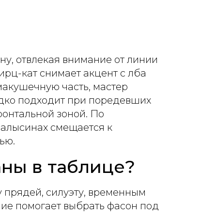
у, отвлекая внимание от линии
ирц-кат снимает акцент с лба
макушечную часть, мастер
едко подходит при поредевших
ронтальной зоной. По
залысинах смещается к
ью.
ны в таблице?
у прядей, силуэту, временным
ние помогает выбрать фасон под