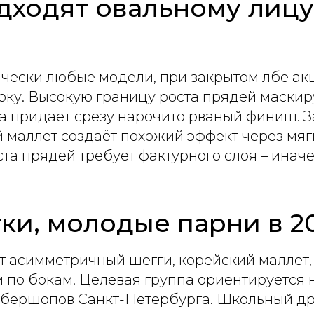
дходят овальному лицу
чески любые модели, при закрытом лбе ак
оку. Высокую границу роста прядей маскир
а придаёт срезу нарочито рваный финиш. З
ий маллет создаёт похожий эффект через мя
та прядей требует фактурного слоя – иначе
ки, молодые парни в 2
 асимметричный шегги, корейский маллет,
по бокам. Целевая группа ориентируется на
бершопов Санкт-Петербурга. Школьный дре