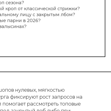
цу с закрытым лбом?
 2026?
опов нулевых, мягкостью
урга фиксируют рост запросов на
л помогает рассмотреть топовые
 под закрытый лоб либо при