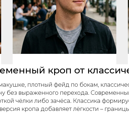
ременный кроп от классич
макушке, плотный фейд по бокам, классич
ну без выраженного перехода. Современный
ткой чёлки либо зачёса. Классика формиру
 версия кропа добавляет лёгкости – границ