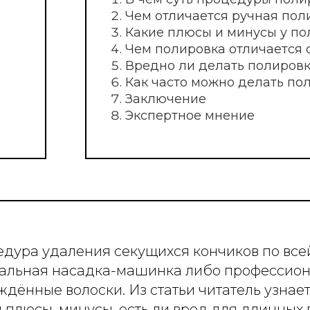
Чем полировка отличается от других п
Вредно ли делать полировку волос?
Как часто можно делать полировку вол
Заключение
Экспертное мнение
едура удаления секущихся кончиков по все
альная насадка-машинка либо профессио
нные волоски. Из статьи читатель узнает,
ём плюсы, минусы, есть ли вред для длинных