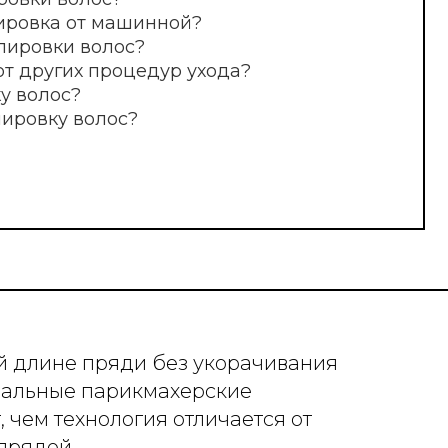
роцедур ухода?
ос?
й длине пряди без укорачивания
нальные парикмахерские
 чем технология отличается от
 прядей.