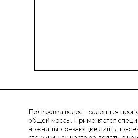
Полировка волос – салонная проц
общей массы. Применяется специ
ножницы, срезающие лишь повреждё
стрижки, как часто её делать, в ч