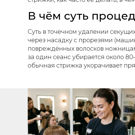
В чём суть проце
Суть в точечном удалении секущих
через насадку с прорезями (маши
повреждённых волосков ножницами
за один сеанс убирается около 80–
обычная стрижка укорачивает пряд