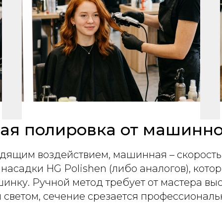
ная полировка от машинн
адящим воздействием, машинная – скорост
асадки HG Polishen (либо аналогов), котор
нку. Ручной метод требует от мастера вы
м светом, сечение срезается профессиона