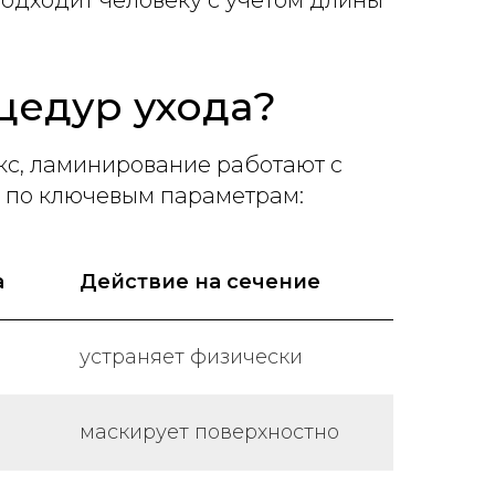
подходит человеку с учётом длины
цедур ухода?
кс, ламинирование работают с
 по ключевым параметрам:
а
Действие на сечение
устраняет физически
маскирует поверхностно