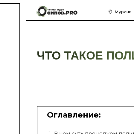
Муринo
Кудрово
ЧТО ТАКОЕ ПОЛИРОВ
Оглавление:
В чём суть процедуры полировки воло
Чем отличается ручная полировка от 
Какие плюсы и минусы у полировки во