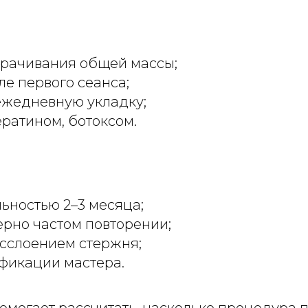
орачивания общей массы;
е первого сеанса;
ежедневную укладку;
ератином, ботоксом.
ьностью 2–3 месяца;
рно частом повторении;
асслоением стержня;
ификации мастера.