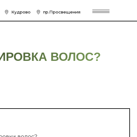
пр.Просвещения
КА ВОЛОС?
с?
машинной?
лос?