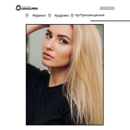
пр.Просвещения
Муринo
Кудрово