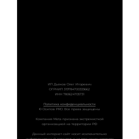
ИП Дьяков Олег Игоревич
ОГРНИП 319784700333662
ИНН 780624705731
Политика конфиденциальности
© Осипов PRO. Все права защищены
Компания Meta признана экстремисткой
организацией на территории РФ
Данный интернет-сайт носит исключительно
информационный характер и ни при каких условиях