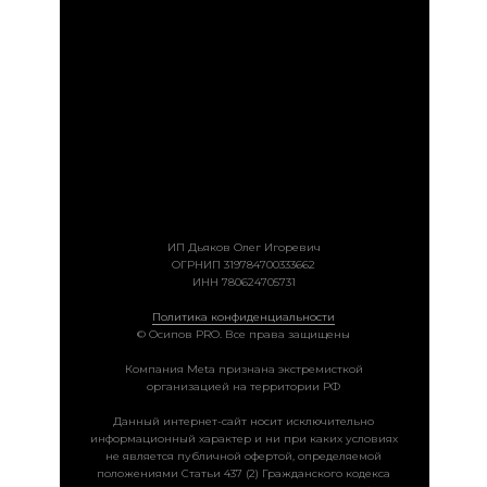
ИП Дьяков Олег Игоревич
ОГРНИП 319784700333662
ИНН 780624705731
Политика конфиденциальности
© Осипов PRO. Все права защищены
Компания Meta признана экстремисткой
организацией на территории РФ
Данный интернет-сайт носит исключительно
информационный характер и ни при каких условиях
не является публичной офертой, определяемой
положениями Статьи 437 (2) Гражданского кодекса