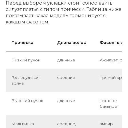
Перед выбором укладки стоит сопоставить
силуэт платья с типом причёски. Таблица ниже
показывает, какая модель гармонирует с
каждым фасоном.
Прическа
Длина волос
Фасон плать
Низкий пучок
длинные
А-силуэт, ры
Голливудская
средние
прямой крой
волна
Высокий пучок
длинные
пышное
бальное
Мальвинка
средние,
ампир