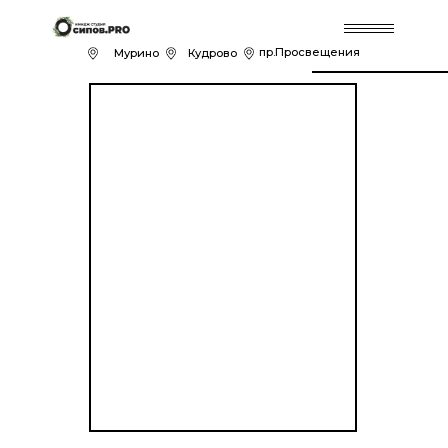
пр.Просвещения
Муринo
Кудрово