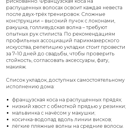
рискованно. Французская коса на
распущенных волосах освоит каждая невеста
после двух-трёх тренировок. Сложные
конструкции – высокий пучок с локонами,
ракушка, голливудская волна – требуют
опытных рук стилиста. По рекомендациям
профильных ассоциаций парикмахерского
искусства, репетицию укладки стоит провести
за 7–10 дней до свадьбы, чтобы проверить
стойкость, согласовать аксессуары, фату,
макияж.
Список укладок, доступных самостоятельному
исполнению дома:
французская коса на распущенных прядях;
низкий хвост с обмоткой прядью у резинки;
мальвинка с начёсом у макушки;
косичка-водопад вдоль линии висков;
лёгкие пляжные волны на средние волосы.