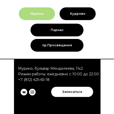
Мурино
Кудрово
Парнас
пр.Просвещения
Мурино, бульвар Менделеева, 11к2
Режим работы: ежедневно с 10:00 до 22:00
+7 (812) 425-65-18
Записаться